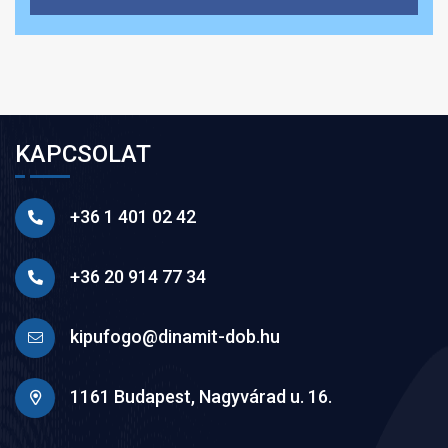
KAPCSOLAT
+36 1 401 02 42
+36 20 914 77 34
kipufogo@dinamit-dob.hu
1161 Budapest, Nagyvárad u. 16.