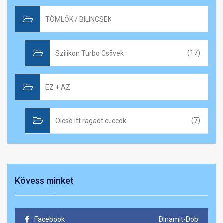
TÖMLŐK / BILINCSEK
Szilikon Turbo Csövek
(17)
EZ + AZ
Olcsó itt ragadt cuccok
(7)
Kövess minket
Facebook
Dinamit-Dob