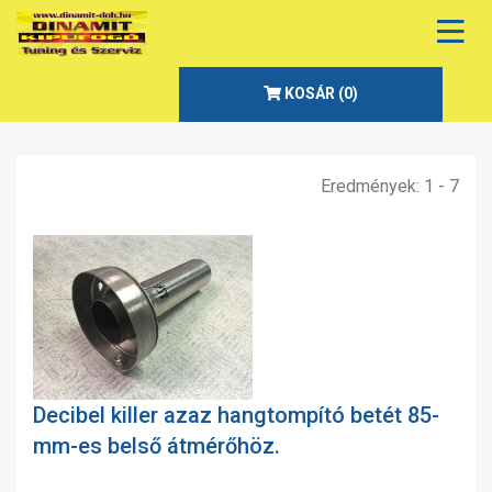
KOSÁR (
0
)
Eredmények: 1 - 7
Decibel killer azaz hangtompító betét 85-
mm-es belső átmérőhöz.