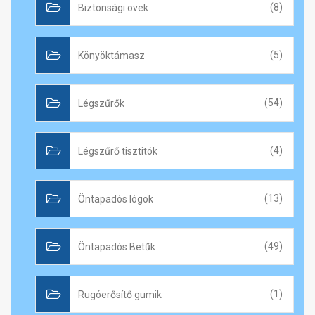
Biztonsági övek
(8)
Könyöktámasz
(5)
Légszűrők
(54)
Légszűrő tisztitók
(4)
Öntapadós lógok
(13)
Öntapadós Betűk
(49)
Rugóerősítő gumik
(1)