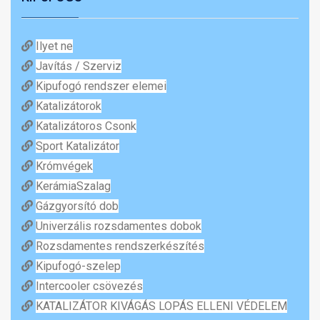
Ilyet ne
Javítás / Szerviz
Kipufogó rendszer elemei
Katalizátorok
Katalizátoros Csonk
Sport Katalizátor
Krómvégek
KerámiaSzalag
Gázgyorsító dob
Univerzális rozsdamentes dobok
Rozsdamentes rendszerkészítés
Kipufogó-szelep
Intercooler csövezés
KATALIZÁTOR KIVÁGÁS LOPÁS ELLENI VÉDELEM