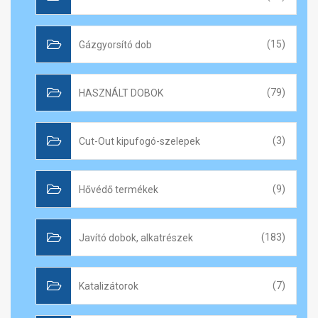
Gázgyorsító dob
(15)
HASZNÁLT DOBOK
(79)
Cut-Out kipufogó-szelepek
(3)
Hővédő termékek
(9)
Javító dobok, alkatrészek
(183)
Katalizátorok
(7)