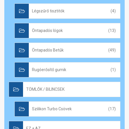
Légszűrő tisztitók
(4)
Öntapadós lógok
(13)
Öntapadós Betűk
(49)
Rugóerősítő gumik
(1)
TÖMLŐK / BILINCSEK
Szilikon Turbo Csövek
(17)
EZ + AZ