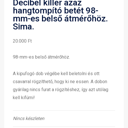
Decibel killer azaz
hangtompító betét 98-
mm-es belső átmérőhöz.
Sima.
20.000 Ft
98-mm-es belső átmérőhöz.
A kipufogó dob végébe kell beletolni és ott
csavarral rögzíthető, hogy ki ne essen. A dobon
gyárilag nincs furat a rögzítéshez, így azt utólag
kell kifúrni!
Nincs készleten