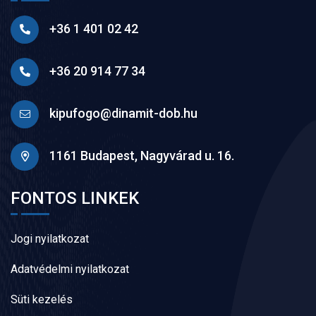
+36 1 401 02 42
+36 20 914 77 34
kipufogo@dinamit-dob.hu
1161 Budapest, Nagyvárad u. 16.
FONTOS LINKEK
Jogi nyilatkozat
Adatvédelmi nyilatkozat
Süti kezelés