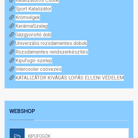
Katalizátoros Csonk
Sport Katalizátor
Krómvégek
KerámiaSzalag
Gázgyorsító dob
Univerzális rozsdamentes dobok
Rozsdamentes rendszerkészítés
Kipufogó-szelep
Intercooler csövezés
KATALIZÁTOR KIVÁGÁS LOPÁS ELLENI VÉDELEM
WEBSHOP
KIPUFOGÓK