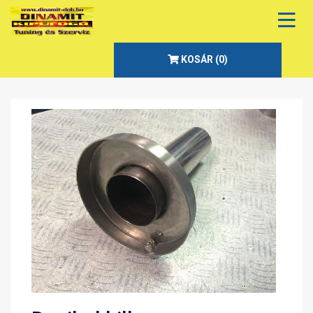
KOSÁR (
0
)