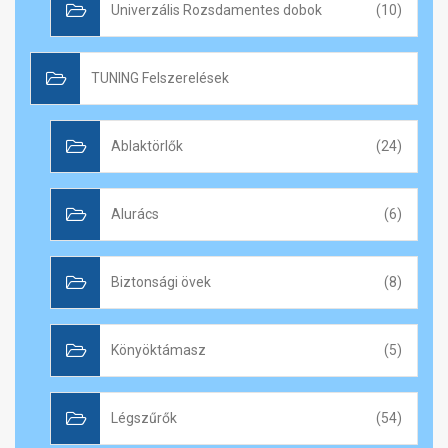
Univerzális Rozsdamentes dobok
(10)
TUNING Felszerelések
Ablaktörlők
(24)
Alurács
(6)
Biztonsági övek
(8)
Könyöktámasz
(5)
Légszűrők
(54)