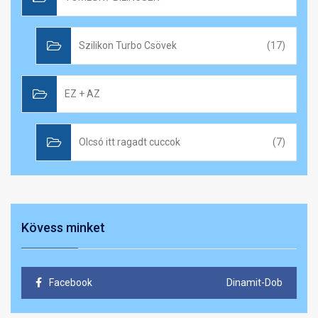
Szilikon Turbo Csövek
(17)
EZ + AZ
Olcsó itt ragadt cuccok
(7)
Kövess minket
Facebook
Dinamit-Dob