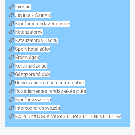
Ilyet ne
Javítás / Szerviz
Kipufogó rendszer elemei
Katalizátorok
Katalizátoros Csonk
Sport Katalizátor
Krómvégek
KerámiaSzalag
Gázgyorsító dob
Univerzális rozsdamentes dobok
Rozsdamentes rendszerkészítés
Kipufogó-szelep
Intercooler csövezés
KATALIZÁTOR KIVÁGÁS LOPÁS ELLENI VÉDELEM