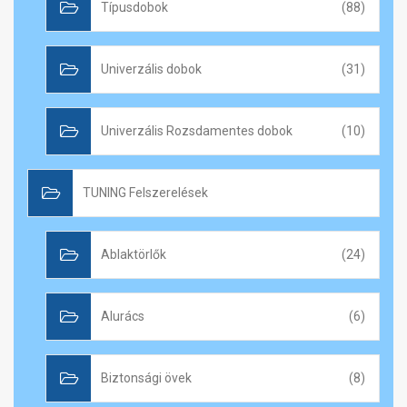
Típusdobok
(88)
Univerzális dobok
(31)
Univerzális Rozsdamentes dobok
(10)
TUNING Felszerelések
Ablaktörlők
(24)
Alurács
(6)
Biztonsági övek
(8)