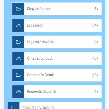
Könyöktámasz
(5)
Légszűrők
(54)
Légszűrő tisztitók
(4)
Öntapadós lógok
(13)
Öntapadós Betűk
(49)
Rugóerősítő gumik
(1)
TÖMLŐK / BILINCSEK