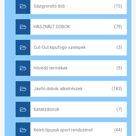
Gázgyorsító dob
(15)
HASZNÁLT DOBOK
(79)
Cut-Out kipufogó-szelepek
(3)
Hővédő termékek
(9)
Javító dobok, alkatrészek
(183)
Katalizátorok
(7)
Keleti típusok sport rendszerei!
(44)