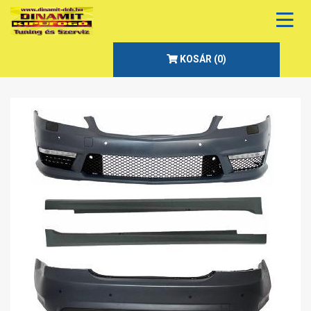
KOSÁR (
0
)