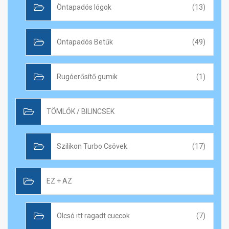
Öntapadós lógok
(13)
Öntapadós Betűk
(49)
Rugóerősítő gumik
(1)
TÖMLŐK / BILINCSEK
Szilikon Turbo Csövek
(17)
EZ + AZ
Olcsó itt ragadt cuccok
(7)