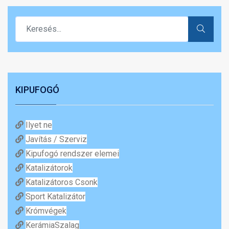
KIPUFOGÓ
Ilyet ne
Javítás / Szerviz
Kipufogó rendszer elemei
Katalizátorok
Katalizátoros Csonk
Sport Katalizátor
Krómvégek
KerámiaSzalag