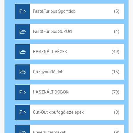
Fast&Furious Sportdob
(5)
Fast&Furious SUZUKI
(4)
HASZNÁLT VÉGEK
(49)
Gázgyorsító dob
(15)
HASZNÁLT DOBOK
(79)
Cut-Out kipufogó-szelepek
(3)
Hővédő termékek
(9)