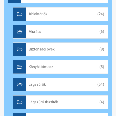
Ablaktörlők
(24)
Alurács
(6)
Biztonsági övek
(8)
Könyöktámasz
(5)
Légszűrők
(54)
Légszűrő tisztitók
(4)