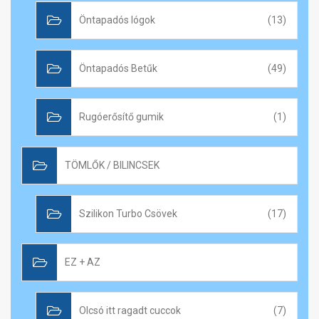
Öntapadós lógok
(13)
Öntapadós Betűk
(49)
Rugóerősítő gumik
(1)
TÖMLŐK / BILINCSEK
Szilikon Turbo Csövek
(17)
EZ + AZ
Olcsó itt ragadt cuccok
(7)