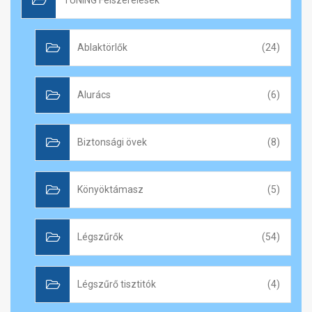
TUNING Felszerelések
Ablaktörlők
(24)
Alurács
(6)
Biztonsági övek
(8)
Könyöktámasz
(5)
Légszűrők
(54)
Légszűrő tisztitók
(4)