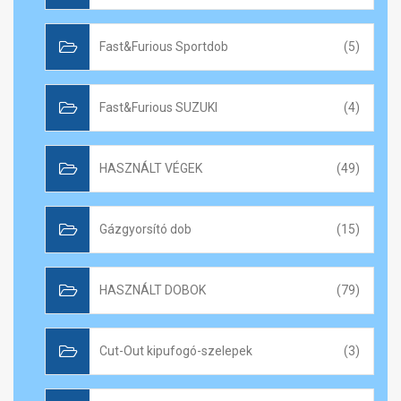
Fast&Furious Sportdob
(5)
Fast&Furious SUZUKI
(4)
HASZNÁLT VÉGEK
(49)
Gázgyorsító dob
(15)
HASZNÁLT DOBOK
(79)
Cut-Out kipufogó-szelepek
(3)