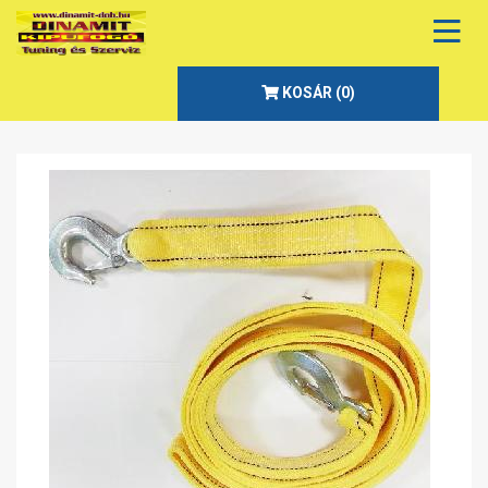
KOSÁR (
0
)