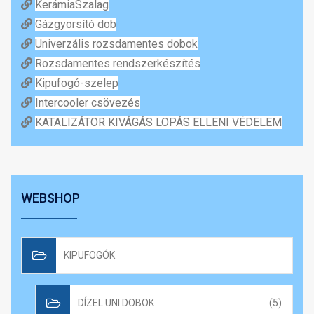
KerámiaSzalag
Gázgyorsító dob
Univerzális rozsdamentes dobok
Rozsdamentes rendszerkészítés
Kipufogó-szelep
Intercooler csövezés
KATALIZÁTOR KIVÁGÁS LOPÁS ELLENI VÉDELEM
WEBSHOP
KIPUFOGÓK
DÍZEL UNI DOBOK
(5)