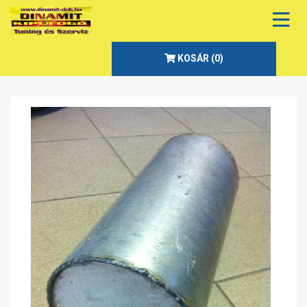
KOSÁR (
0
)