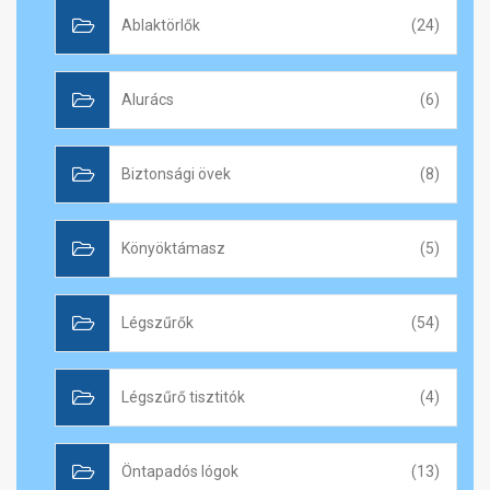
Ablaktörlők
(24)
Alurács
(6)
Biztonsági övek
(8)
Könyöktámasz
(5)
Légszűrők
(54)
Légszűrő tisztitók
(4)
Öntapadós lógok
(13)