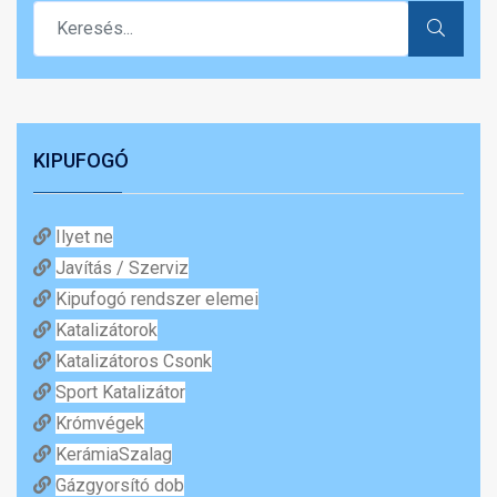
KIPUFOGÓ
Ilyet ne
Javítás / Szerviz
Kipufogó rendszer elemei
Katalizátorok
Katalizátoros Csonk
Sport Katalizátor
Krómvégek
KerámiaSzalag
Gázgyorsító dob