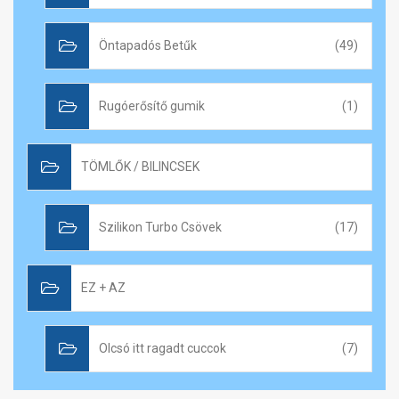
Öntapadós Betűk
(49)
Rugóerősítő gumik
(1)
TÖMLŐK / BILINCSEK
Szilikon Turbo Csövek
(17)
EZ + AZ
Olcsó itt ragadt cuccok
(7)