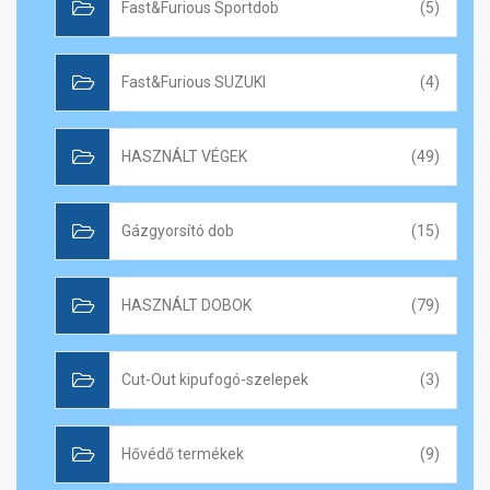
Fast&Furious Sportdob
(5)
Fast&Furious SUZUKI
(4)
HASZNÁLT VÉGEK
(49)
Gázgyorsító dob
(15)
HASZNÁLT DOBOK
(79)
Cut-Out kipufogó-szelepek
(3)
Hővédő termékek
(9)