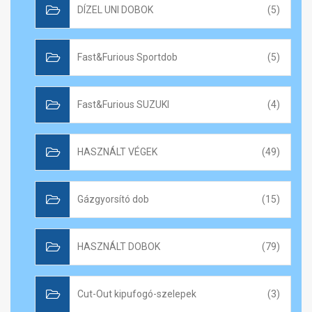
DÍZEL UNI DOBOK
(5)
Fast&Furious Sportdob
(5)
Fast&Furious SUZUKI
(4)
HASZNÁLT VÉGEK
(49)
Gázgyorsító dob
(15)
HASZNÁLT DOBOK
(79)
Cut-Out kipufogó-szelepek
(3)