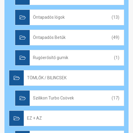
Öntapadós lógok
(13)
Öntapadós Betűk
(49)
Rugóerősítő gumik
(1)
TÖMLŐK / BILINCSEK
Szilikon Turbo Csövek
(17)
EZ + AZ