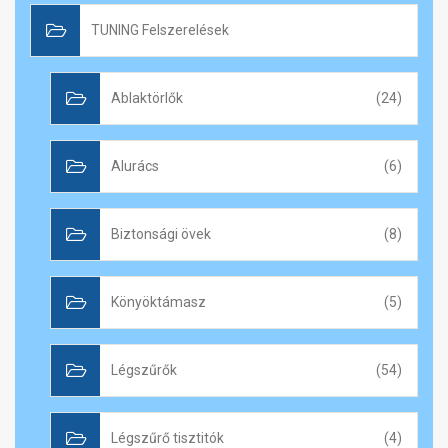
TUNING Felszerelések
Ablaktörlők
(24)
Alurács
(6)
Biztonsági övek
(8)
Könyöktámasz
(5)
Légszűrők
(54)
Légszűrő tisztitók
(4)