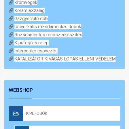
Krómvégek
KerámiaSzalag
Gázgyorsító dob
Univerzális rozsdamentes dobok
Rozsdamentes rendszerkészítés
Kipufogó-szelep
Intercooler csövezés
KATALIZÁTOR KIVÁGÁS LOPÁS ELLENI VÉDELEM
WEBSHOP
KIPUFOGÓK