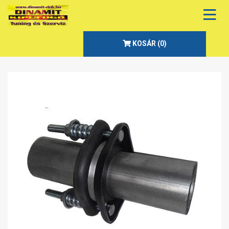
KOSÁR (
0
)